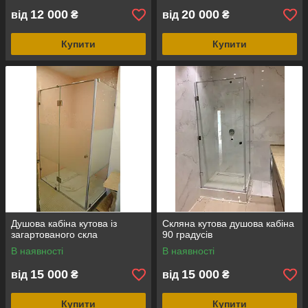
12 000
20 000
від
₴
від
₴
Купити
Купити
Душова кабіна кутова із
Скляна кутова душова кабіна
загартованого скла
90 градусів
В наявності
В наявності
15 000
15 000
від
₴
від
₴
Купити
Купити