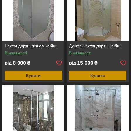
класичними параметрами. Ми щиро піклуємося про ваш
комфорт, тому використовуємо свій досвід і професійні
навички, щоб зробити ваше життя радісніше і зручніше. Наші
конструкції продемонструють вам, що можна зробити зі скла
при бажанні і належному вмінні. Ми не боїмося
експериментувати і любимо братися за реалізацію
найцікавіших ідей наших замовників!
Нестандартні душові кабіни
Душові нестандартні кабіни
В наявності
В наявності
8 000
15 000
від
₴
від
₴
Купити
Купити