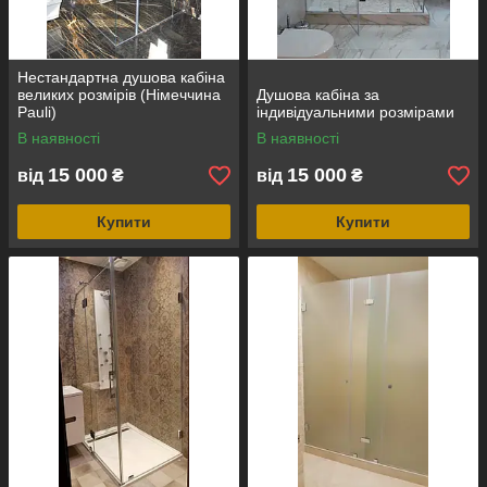
Нестандартна душова кабіна
великих розмірів (Німеччина
Душова кабіна за
Pauli)
індивідуальними розмірами
В наявності
В наявності
15 000
15 000
від
₴
від
₴
Купити
Купити