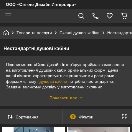
ООО «Стекло-Дизайн Интерьера»
Товари та послуги
Скляні душові кабіни
Нестандартні
Нестандартні душові кабіни
Підприємство «Скло-Дизайн Інтер'єру» приймає замовлення
на виготовлення душових кабін оригінальних форм. Деякі
ванні кімнати характеризуються унікальними розмірами і
формами, тому і
душова кабіна
потрібно нестандартна.
Завдяки великому досвіду у виготовленні скляних
конструкцій, наші фахівці здатні вирішити завдання будь-якої
Показати все
складності і зробити для вас нестандартну кабіну на
замовлення.
Сортування
0
Фільтри
Виготовлення душових кабін
нестандартної форми