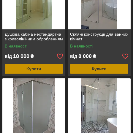
Душова кабіна нестандартна
Скляні конструкції для ванних
з криволінійним обробленням
кімнат
В наявності
В наявності
18 000
8 000
від
₴
від
₴
Купити
Купити