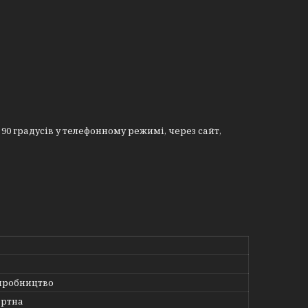
0 градусів у телефонному режимі, через сайт,
иробництво
артна