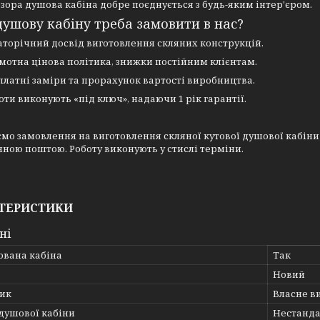
зора душова кабіна добре поєднується з будь-яким інтер'єром.
ушову кабіну треба замовити в нас?
аторічний досвід виготовлення скляних конструкцій.
мотна цінова політика, знижки постійним клієнтам.
платні заміри та прорахунок вартості виробництва.
оти виконують «під ключ», надаючи 1 рік гарантії.
о замовлення на виготовлення скляної кутової душової кабіни 9
ною поштою. Роботу виконують у стислі терміни.
ТЕРИСТИКИ
ні
ована кабіна
Так
Новий
ик
Власне в
душової кабіни
Нестанд