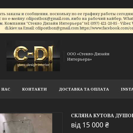
ь заказы и сообщения, поскольку по ее графику работы сегодн
по е-мейлу: cdipostbox@gmail.com, либо на рабочий вайбер, What
ением, Компания "Стекло Дизайн Интерьера" tel: (097) 421-20-85 - Viber, W
di.kiev.ua Email: cdipostbox@gmail.com https://www.facebook.com/on
ООО «Стекло-Дизайн
Интерьера»
 НАС
КОНТАКТИ
ДОСТАВКА ТА ОПЛАТА
INST
СКЛЯНА КУТОВА ДУШОВА
від
15 000 ₴