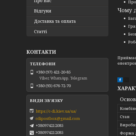
Про нас
Про
Чому д
Відгуки
Баг
Доставка та оплата
Гра
Статті
Без
Роб
КОНТАКТИ
Приймаєм
електрон
+380 (97) 421-20-85
Viber, WhatsApp, Telegram
+380 (93) 676-72-70
ХАРАК
Основ
Комбін
https://c-di.kiev.ua/ua/
Стан
cdipostbox@gmail.com
Виробн
+380974212085
+380974212085
Форма 