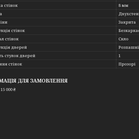
а стінок
8 мм
а
Двухстен
біни
Закрита
кція стінок
Безкарка
л стінок
Скло
укція дверей
Розпашні
ть стулок дверей
1
ння стінок
Прозорі
МАЦІЯ ДЛЯ ЗАМОВЛЕННЯ
15 000 ₴