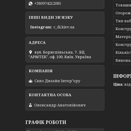
+380974212085
Товщин
Огорож
ІНШІ ВИДИ ЗВ'ЯЗКУ
Тип ка
Instagram
c_di.kiev.ua
Констру
Матеріа
Констр
вул. Бориспільська, 7 , БЦ
Кількіс
"АРМТЕК", оф. 100, Київ, Україна
Викона
ІНФОР
Скло Дизайн Інтер"єру
Ціна:
від 
Олександр Анатолійович
ГРАФІК РОБОТИ