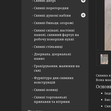
Скляні двері
Скляні перегородки
Скляні душові кабіни
Скляні бильця, огорожі
Скляні скіналі, настінні
панелі, скляний фартух на
робочу поверхню кухні
Скляні стільниці
Дзеркала, дзеркальні
панно
Гравірування, малюнки на
склі
Скляна к
Фурнітура для скляних
Вона має
конструкцій
Основн
Скляні полиці
Інд
Скляні торговельні
Вис
прилавки та вітрини
Скл