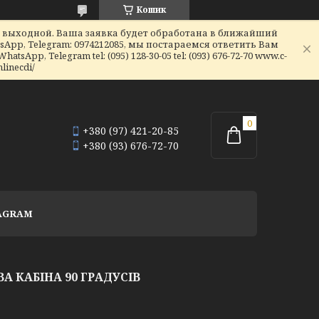
Кошик
я выходной. Ваша заявка будет обработана в ближайший
sApp, Telegram: 0974212085, мы постараемся ответить Вам
hatsApp, Telegram tel: (095) 128-30-05 tel: (093) 676-72-70 www.c-
linecdi/
+380 (97) 421-20-85
+380 (93) 676-72-70
AGRAM
 КАБІНА 90 ГРАДУСІВ