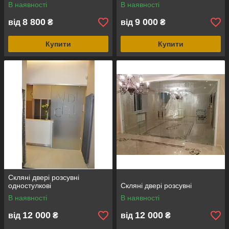
В наявності
В наявності
розстібний і маятниковий.
8 800
9 000
від
₴
від
₴
5
Міжкімнатні скляні двері під замовлення
можуть бути прозорими, матовими, з
Купити
Купити
малюнком, фотографією та ін.
6
Розсувні та двостулкові моделі чудово
підходять до будь-якого інтер'єру.
7
Не бояться підвищеної вологості та комах,
не токсичні.
Замовити
Скляні двері розсувні
Чому саме мы?
одностулкові
Скляні двері розсувні
В наявності
В наявності
12 000
12 000
від
₴
від
₴