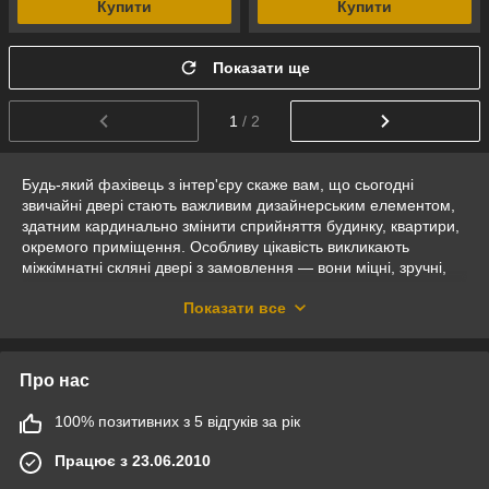
Купити
Купити
Показати ще
1
/ 2
Будь-який фахівець з інтер'єру скаже вам, що сьогодні
звичайні двері стають важливим дизайнерським елементом,
здатним кардинально змінити сприйняття будинку, квартири,
окремого приміщення. Особливу цікавість викликають
міжкімнатні скляні двері з замовлення — вони міцні, зручні,
надійні, довговічні, ефектно виглядають. Інтернет-магазин
Показати все
нашої виробничої компанії пропонує відвідувачам
сайту маятникові, розсувні, двостулкові скляні двері під
замовлення з надміцного матеріалу. У нас можливо підібрати
оригінальні вхідні та міжкімнатні скляні двері під замовлення
Про нас
в приватний будинок, котедж, квартиру, офіс, навіть у сауну.
Відкривні та маятникові міжкімнатні
100% позитивних з 5 відгуків за рік
скляні двері
Працює з 23.06.2010
Досвідчені фахівці компанії самостійно проєктують, а потім