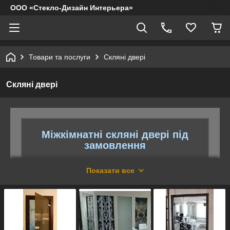
ООО «Стекло-Дизайн Интерьера»
Товари та послуги
Скляні двері
Скляні двері
Міжкімнатні скляні двері під
замовлення
Ми виготовляємо ексклюзивні, інтер'єрні,
Показати все
міжкімнатні скляні двері з безпечного
(загартованого) скла для квартири, офісу,
будинку. Пропонуємо маятникові,
розсувні, двостулкові скляні двері під замовлення.