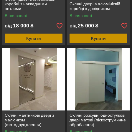
коробці з накладними
Скляні двері в алюмінієвій
петлями
коробці з довідником
В наявності
В наявності
18 000
25 000
від
₴
від
₴
Купити
Купити
Скляні маятникові двері з
Скляні розсувні одностулкові
малюнком
двері матові (піскоструминне
(фотодрук,плення)
оброблення)
В наявності
В наявності