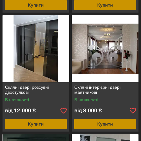
Купити
Купити
З нами якісно
Виготовлення відбувається на сучасному
обладнанню з якісних і надійних
матеріалів. Ми працюємо швидко та якісно.
З нами безпечно
Виготовляються всі товари з загартованого
по особливої технології скла, яке здатне
витримати високі навантаження
і не розбитися.
Скляні двері розсувні
Скляні інтер'єрні двері
двостулкові
маятникові
З нами красиво
В наявності
В наявності
Моделі можуть бути прозорими
12 000
8 000
від
₴
від
₴
й матовими, двостулковими та розсувними,
містити малюнок або напис. Це справжній
елемент декору.
Купити
Купити