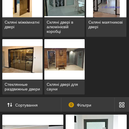
Для виготовлення ми використовуємо скло та
фурнітуру відомих компаній-виробників,
відповідаємо за якість і надаємо гарантію.
Скляні міжкімнатні
Скляні двері в
Скляні маятникові
Індивідуальний підхід у всьому!
двері
алюмінієвій
двері
коробці
Вивчити асортимент
Розсувні, двостулкові та маятникові
скляні двері
Стеклянные
Скляні двері для
раздвижные двери
сауни
Сортування
0
Фільтри
Скляні міжкімнатні двері