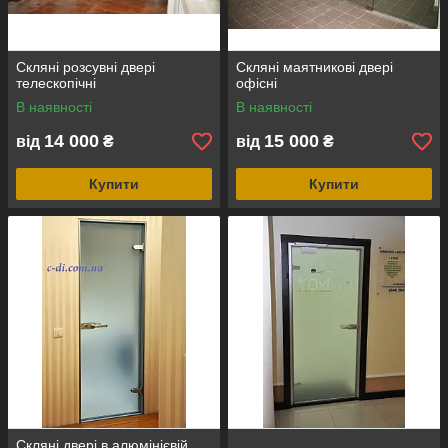
Скляні розсувні двері
Скляні маятникові двері
телескопічні
офісні
В наявності
В наявності
14 000
15 000
від
₴
від
₴
Купити
Купити
Скляні двері в алюмінієвій