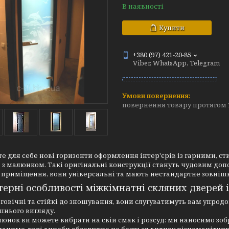
В наявності
Купити
+380 (97) 421-20-85
Viber, WhatsApp, Telegram
повернення товару протягом 
е для себе нові горизонти оформлення інтер'єрів із гарними,
з малюнком. Такі оригінальні конструкції стануть чудовим допо
 приміщення, вони універсальні та мають нестандартне зовніш
терні особливості міжкімнатні скляних дверей
говічні та стійкі до зношування, вони слугуватимуть вам упродо
шнього вигляду.
юнок ви можете вибрати на свій смак і розсуд: ми наносимо зоб