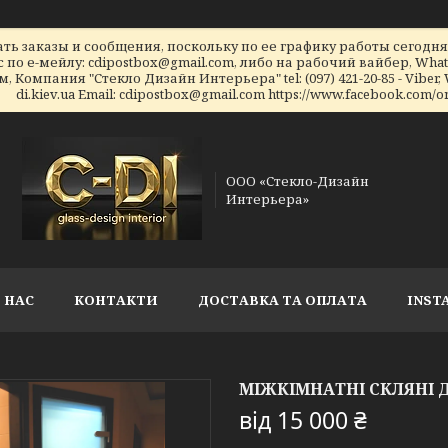
ь заказы и сообщения, поскольку по ее графику работы сегодн
по е-мейлу: cdipostbox@gmail.com, либо на рабочий вайбер, What
ением, Компания "Стекло Дизайн Интерьера" tel: (097) 421-20-85 - Viber, W
di.kiev.ua Email: cdipostbox@gmail.com https://www.facebook.com/on
ООО «Стекло-Дизайн
Интерьера»
 НАС
КОНТАКТИ
ДОСТАВКА ТА ОПЛАТА
INST
МІЖКІМНАТНІ СКЛЯНІ 
від
15 000 ₴