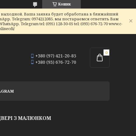
Кошик
я выходной. Ваша заявка будет обработана в ближайший
sApp, Telegram: 0974212085, мы постараемся ответить Вам
hatsApp, Telegram tel: (095) 128-30-05 tel: (093) 676-72-70 www.c-
linecdi/
+380 (97) 421-20-85
+380 (93) 676-72-70
AGRAM
ДВЕРІ З МАЛЮНКОМ