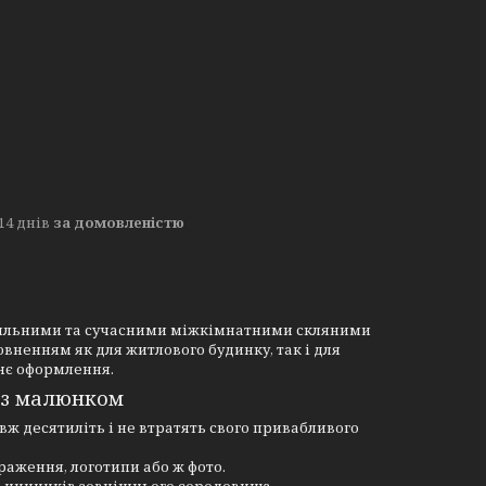
14 днів
за домовленістю
 стильними та сучасними міжкімнатними скляними
вненням як для житлового будинку, так і для
нє оформлення.
 із малюнком
вж десятиліть і не втратять свого привабливого
раження, логотипи або ж фото.