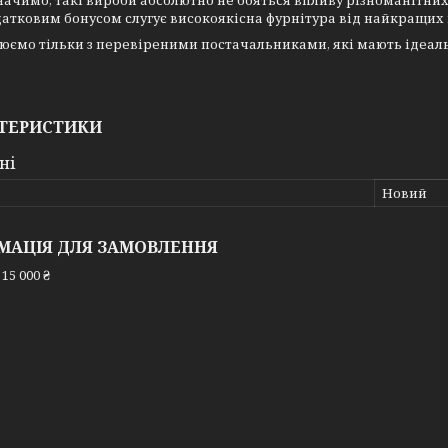
начимо, такі вироби абсолютно не бояться впливу різноманітни
атковим бонусом слугує високоякісна фурнітура від найкращих
ємо тільки з перевіреними постачальниками, які мають ідеаль
ТЕРИСТИКИ
ні
Новий
МАЦІЯ ДЛЯ ЗАМОВЛЕННЯ
15 000 ₴