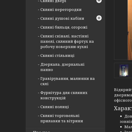
Скляні двері
Скляні перегородки
Скляні душові кабіни
Скляні бильця, огорожі
Скляні скіналі, настінні
панелі, скляний фартух на
робочу поверхню кухні
Скляні стільниці
Дзеркала, дзеркальні
панно
Гравірування, малюнки на
склі
Відкрийт
Фурнітура для скляних
дверима 
конструкцій
офісного
Скляні полиці
Харак
Скляні торговельні
Дов
прилавки та вітрини
зовні
Мал