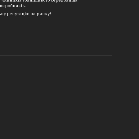
х чинників зовнішнього середовища.
 виробників.
ну репутацію на ринку!