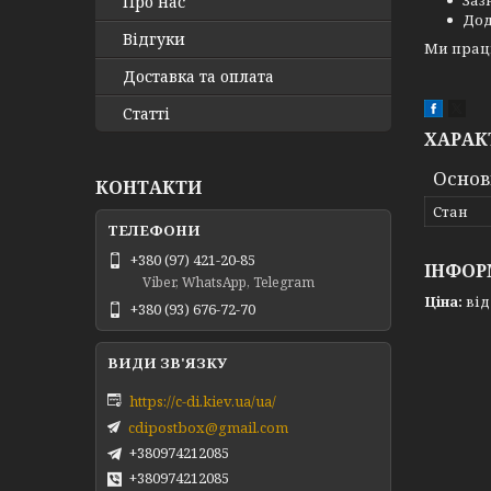
Заз
Про нас
Дод
Відгуки
Ми працю
Доставка та оплата
Статті
ХАРАК
Основ
КОНТАКТИ
Стан
+380 (97) 421-20-85
ІНФОР
Viber, WhatsApp, Telegram
Ціна:
від 
+380 (93) 676-72-70
https://c-di.kiev.ua/ua/
cdipostbox@gmail.com
+380974212085
+380974212085