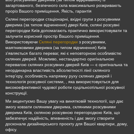
загартованого, безпечного скла максимально розкривають
проріз Вашого приміщення, Якість, гарантія
Скляні перегородки стаціонарні, вхідні групи з розсувними
дверима (за типом відчинення) двері Київ, скляні розсувні
перегородки Київ допомагають практично використовувати та
залучити корисний простір Вашого приміщення.
Використовуючи
Скляні перегородки
з розсувними,
маятниковими дверима (за типом відчинення) Київ
з'являється багато переваг, які є неповторною особливістю
скляних дверей. Можливо, нестандартно оригінальною
перевагою скляних розсувних дверей Київ — є оригінальна та
неординарна властивість абсолютності лінії скляного
інтер'єру, особливість напрямку руху скляних дверей і
технологія розсувної системи, , яка використовується для
високоефективної чудової роботи суцільнозтільної розсувної
конструкції.
Ми акцентуємо Вашу увагу на винятковій технології, що дає
змогу ковзати скляними дверима, скляними розсувними
дверима Київ, скляною розсувною перегородкою Київ, що
забезпечує надійність, впевненість і дає змогу створити
досконале дизайнерського проєкту для Вашої квартири, дому,
офісу.