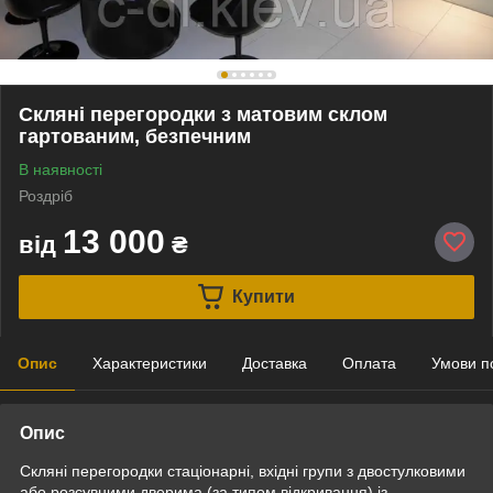
Скляні перегородки з матовим склом
гартованим, безпечним
В наявності
Роздріб
13 000
від
₴
Купити
Опис
Характеристики
Доставка
Оплата
Умови п
Опис
Скляні перегородки стаціонарні, вхідні групи з двостулковими
або розсувними дверима (за типом відкривання) із