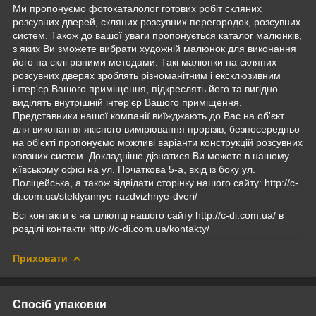
Ми пропонуємо фотокаталолог готових робіт скляних
розсувних дверей, скляних розсувних перегородок, розсувних
систем. Також до вашої уваги пропонується каталог малюнків,
з яких Ви зможете вибрати художній малюнок для виконання
його на склі різними методами. Такі малюнки на скляних
розсувних дверях зроблять різноманітним і ексклюзивним
інтер'єр Вашого приміщення, підкреслять його та вигідно
виділять внутрішній інтер'єр Вашого приміщення.
Представники нашої компанії виїжджають до Вас на об'єкт
для виконання якісного вимірювання прорізів, безпосередньо
на об'єкті пропонуємо можливі варіанти конструкцій розсувних
ковзних систем. Докладніше дізнатися Ви можете в нашому
кіївському офісі на ул. Початкова 5-а, вхід із боку ул.
Поліцейська, а також відвідати сторінку нашого сайту: http://c-
di.com.ua/steklyannye-razdvizhnye-dveri/
Всі контакти є на шлюпці нашого сайту http://c-di.com.ua/ в
розділі контакти http://c-di.com.ua/kontakty/
Приховати
Спосіб упаковки