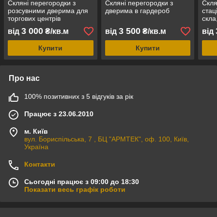
Скляні перегородки з
Скляні перегородки з
Скля
розсувними дверима для
дверима в гардероб
стац
торгових центрів
скла
3 000
3 500
від
₴/кв.м
від
₴/кв.м
від
Купити
Купити
Про нас
100% позитивних з 5 відгуків за рік
Працює з 23.06.2010
м. Київ
вул. Бориспільська, 7 , БЦ "АРМТЕК", оф. 100, Київ,
Україна
Контакти
Сьогодні працює з 09:00 до 18:30
Показати весь графік роботи