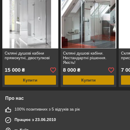
Скляні душові кабіни
Скляні душові кабіни.
Скля
прямокутні, двостулкові
Нестандартні рішення.
прис
Якість!
15 000
8 000
7 0
₴
₴
Купити
Купити
Про нас
100% позитивних з 5 відгуків за рік
Працює з 23.06.2010