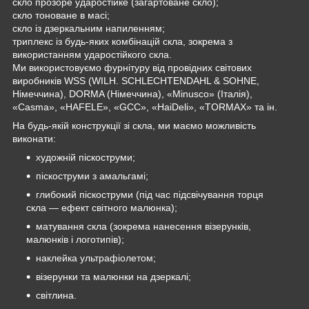
скло прозоре ударостійке (загартоване скло);
скло тоноване в масі;
скло із дзеркальним напиленням;
триплекс із будь-яких комбінацій скла, зокрема з
використанням ударостійкого скла.
Ми використовуємо фурнітуру від провідних світових
виробників WSS (WILH. SCHLECHTENDAHL & SOHNE,
Німеччина), DORMA (Німеччина), «Minusco» (Італія),
«Casma», «HAFELE», «GCC», «HaiDeli», «TORMAX» та ін.
На будь-якій конструкції зі скла, ми маємо можливість
виконати:
художній піскоструми;
піскоструми з амальгамі;
глибокий піскоструми (під час підсвічування торця
скла — ефект світного малюнка);
матування скла (зокрема нанесення візерунків,
малюнків і логотипів);
наклейка ультрафіолетом;
візерунки та малюнки на дзеркалі;
світлина.