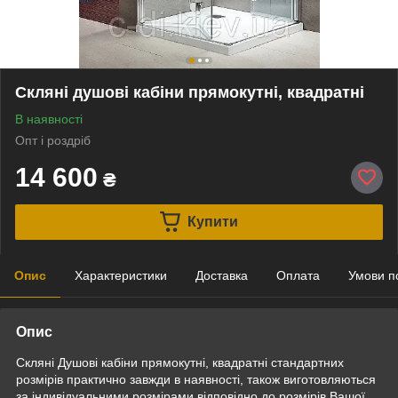
Скляні душові кабіни прямокутні, квадратні
В наявності
Опт і роздріб
14 600
₴
Купити
Опис
Характеристики
Доставка
Оплата
Умови п
Опис
Скляні Душові кабіни прямокутні, квадратні стандартних
розмірів практично завжди в наявності, також виготовляються
за індивідуальними розмірами відповідно до розмірів Вашої