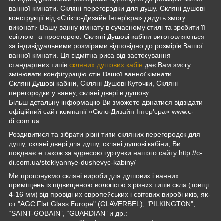
ванної кімнати. Скляні перегородки для душу. Скляні душові
конструкції від «Стікло-Дизайн Інтер'єра» дадуть змогу
виконати Вашу ванну кімнату в сучасному стилі та зробити її
світлою та просторою. Скляні Душові кабіни виготовляються
за індивідуальними розмірами відповідно до розмірів Вашої
ванної кімнати. Ця відмітна риса від застосування
стандартних типів
скляних душових кабін
дає Вам змогу
змінювати конфігурацію стін Вашої ванної кімнати.
Скляні Душові кабіни, Скляні Душові Куточки, Скляні
перегородки у ванну, скляні двері в душову
Більш детальну інформацію Ви зможете дізнатися відвідати
офіційний сайт компанії «Скло-Дизайн Інтер'єра» www.c-
di.com.ua
Роздивитися та зібрати різні типи скляних перегородок для
душу, скляні двері для душу, скляні душові кабіни, Ви
поєднаєте також за адресою гуртунки нашого сайту http://c-
di.com.ua/steklyannye-dushevye-kabiny/
Ми пропонуємо скляні вироби для душових і ванних
приміщень із підвищеною вологістю з різних типів скла (товщі
4-16 мм) від провідних європейських і світових виробників, як-
от "AGC Flat Glass Europe" (GLAVERBEL), "PILKINGTON",
“SAINT-GOBAIN”, “GUARDIAN” и др.: