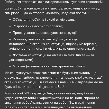
Роботи виготовляються з використанням сучасних технологій.
Всі вироби та конструкції ми виготовляємо «під ключ» — від
вимірювань до чистового монтажу, надаючи послуги:
Об'єднання об'єктів і виріб вимірювань;
Розроблення ескізного проєкту;
Проектування та розрахунок конструкції;
Рекомендації та консультації щодо місць
встановлення скляних конструкцій, підбору матеріалів,
зміцненості стін, стелі в місцях кріплення конструкцій;
Доставка конструкцій на об'єкт (за межі Києва — за
договореними);
Монтаж (встановлення) конструкції на об'єкті.
Ми консультуємо своїх замовників з будь-яких питань, що
стосуються вибору, встановлення та правильної експлуатації
скляних конструкцій. Зв'яжемося з нами, і ми відповідаємо на
будь-які запитання, які цікавлять Вас!
Компанія «C-DI» гарантує бездоганну якість, надійність і
чудові експлуатаційні характеристики на всі наші вироби та
виконання зобов'язань, взятих на себе. Після закінчення
гарантійних термінів ми забезпечуємо післягарантійне