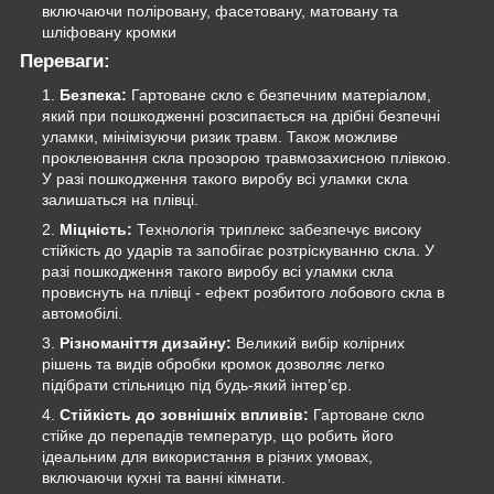
включаючи поліровану, фасетовану, матовану та
шліфовану кромки
Переваги:
Безпека:
Гартоване скло є безпечним матеріалом,
який при пошкодженні розсипається на дрібні безпечні
уламки, мінімізуючи ризик травм. Також можливе
проклеювання скла прозорою травмозахисною плівкою.
У разі пошкодження такого виробу всі уламки скла
залишаться на плівці.
Міцність:
Технологія триплекс забезпечує високу
стійкість до ударів та запобігає розтріскуванню скла. У
разі пошкодження такого виробу всі уламки скла
провиснуть на плівці - ефект розбитого лобового скла в
автомобілі.
Різноманіття дизайну:
Великий вибір колірних
рішень та видів обробки кромок дозволяє легко
підібрати стільницю під будь-який інтер’єр.
Стійкість до зовнішніх впливів:
Гартоване скло
стійке до перепадів температур, що робить його
ідеальним для використання в різних умовах,
включаючи кухні та ванні кімнати.