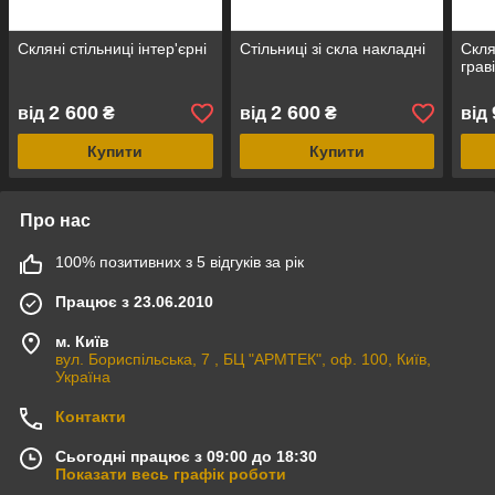
Скляні стільниці інтер'єрні
Стільниці зі скла накладні
Скля
грав
2 600
2 600
від
₴
від
₴
від
Купити
Купити
Про нас
100% позитивних з 5 відгуків за рік
Працює з 23.06.2010
м. Київ
вул. Бориспільська, 7 , БЦ "АРМТЕК", оф. 100, Київ,
Україна
Контакти
Сьогодні працює з 09:00 до 18:30
Показати весь графік роботи