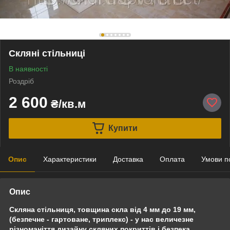
Скляні стільниці
В наявності
Роздріб
2 600
₴/кв.м
Купити
Опис
Характеристики
Доставка
Оплата
Умови п
Опис
Скляна стільниця, товщина скла від 4 мм до 19 мм,
(безпечне - гартоване, триплекс) - у нас величезне
різноманіття дизайну скляних покриттів і безпека