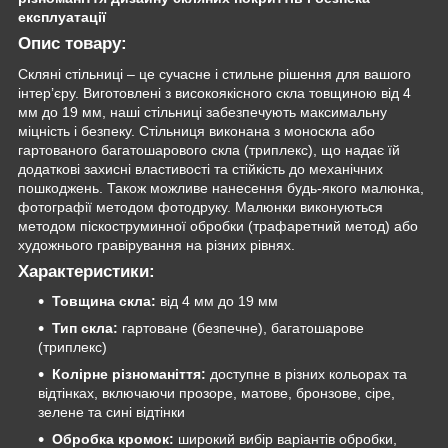
експлуатації
Опис товару:
Скляні стільниці – це сучасне і стильне рішення для вашого
інтер’єру. Виготовлені з високоякісного скла товщиною від 4
мм до 19 мм, наші стільниці забезпечують максимальну
міцність і безпеку. Стільниця виконана з моноскла або
гартованого багатошарового скла (триплекс), що надає їй
додаткові захисні властивості та стійкість до механічних
пошкоджень. Також можливе нанесення будь-якого малюнка,
фотографії методом фотодруку. Малюнки виконуються
методом піскоструминної обробки (трафаретний метод) або
художнього гравірування на різних рівнях.
Характеристики:
Товщина скла:
від 4 мм до 19 мм
Тип скла:
гартоване (безпечне), багатошарове
(триплекс)
Колірне різноманіття:
доступне в різних кольорах та
відтінках, включаючи прозоре, матове, бронзове, сіре,
зелене та сині відтінки
Обробка кромок:
широкий вибір варіантів обробки,